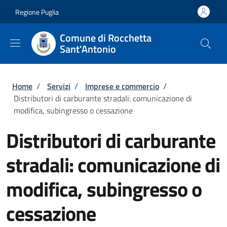
Salta al contenuto principale
Skip to footer content
Regione Puglia
Comune di Rocchetta
Sant'Antonio
Briciole di pane
Home
/
Servizi
/
Imprese e commercio
/
Distributori di carburante stradali: comunicazione di
modifica, subingresso o cessazione
Distributori di carburante
stradali: comunicazione di
modifica, subingresso o
cessazione