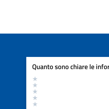
Quanto sono chiare le info
Valutazione
Valuta 5 stelle su 5
Valuta 4 stelle su 5
Valuta 3 stelle su 5
Valuta 2 stelle su 5
Valuta 1 stelle su 5