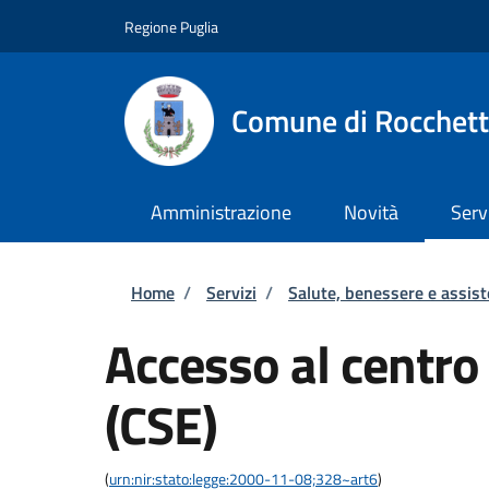
Salta al contenuto principale
Skip to footer content
Regione Puglia
Comune di Rocchett
Amministrazione
Novità
Serv
Briciole di pane
Home
/
Servizi
/
Salute, benessere e assis
Accesso al centro
(CSE)
(
urn:nir:stato:legge:2000-11-08;328~art6
)