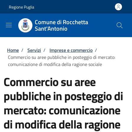
Salta al contenuto principale
Skip to footer content
Regione Puglia
Comune di Rocchetta
Sant'Antonio
Briciole di pane
Home
/
Servizi
/
Imprese e commercio
/
Commercio su aree pubbliche in posteggio di mercato:
comunicazione di modifica della ragione sociale
Commercio su aree
pubbliche in posteggio di
mercato: comunicazione
di modifica della ragione