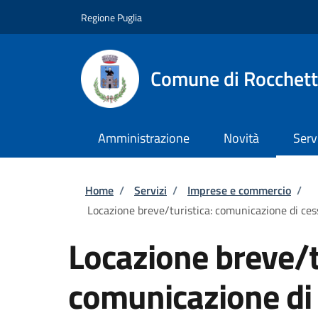
Salta al contenuto principale
Skip to footer content
Regione Puglia
Comune di Rocchett
Amministrazione
Novità
Serv
Briciole di pane
Home
/
Servizi
/
Imprese e commercio
/
Locazione breve/turistica: comunicazione di ces
Locazione breve/t
comunicazione di