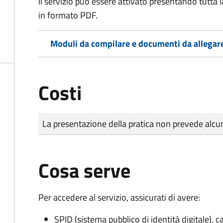
Il servizio può essere attivato presentando tutta
in formato PDF.
Moduli da compilare e documenti da allegar
Costi
Tipo di pagamento
Importo
La presentazione della pratica non prevede al
Cosa serve
Per accedere al servizio, assicurati di avere:
SPID (sistema pubblico di identità digitale), ca