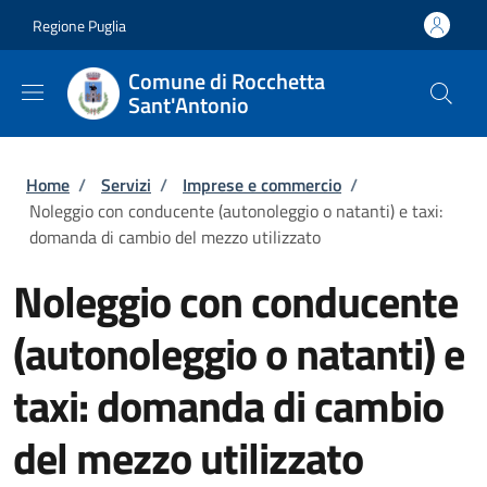
Salta al contenuto principale
Skip to footer content
Regione Puglia
Comune di Rocchetta
Sant'Antonio
Briciole di pane
Home
/
Servizi
/
Imprese e commercio
/
Noleggio con conducente (autonoleggio o natanti) e taxi:
domanda di cambio del mezzo utilizzato
Noleggio con conducente
(autonoleggio o natanti) e
taxi: domanda di cambio
del mezzo utilizzato