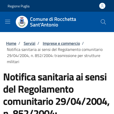
Salta al contenuto principale
Skip to footer content
Regione Puglia
Comune di Rocchetta
Sant'Antonio
Briciole di pane
Home
/
Servizi
/
Imprese e commercio
/
Notifica sanitaria ai sensi del Regolamento comunitario
29/04/2004, n. 852/2004: trasmissione per strutture
militari
Notifica sanitaria ai sensi
del Regolamento
comunitario 29/04/2004,
n. 852/2004: