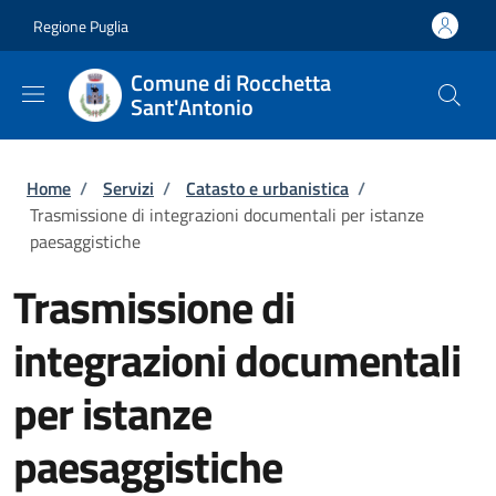
Salta al contenuto principale
Skip to footer content
Regione Puglia
Comune di Rocchetta
Sant'Antonio
Briciole di pane
Home
/
Servizi
/
Catasto e urbanistica
/
Trasmissione di integrazioni documentali per istanze
paesaggistiche
Trasmissione di
integrazioni documentali
per istanze
paesaggistiche