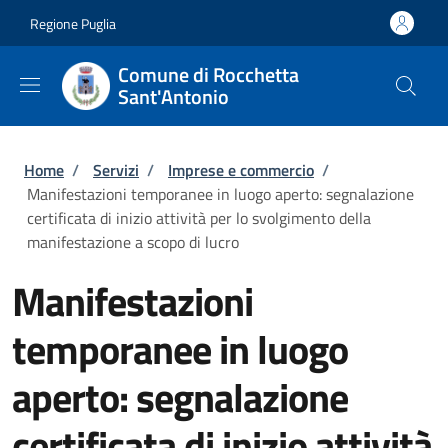
Salta al contenuto principale
Skip to footer content
Regione Puglia
Comune di Rocchetta
Sant'Antonio
Briciole di pane
Home
/
Servizi
/
Imprese e commercio
/
Manifestazioni temporanee in luogo aperto: segnalazione
certificata di inizio attività per lo svolgimento della
manifestazione a scopo di lucro
Manifestazioni
temporanee in luogo
aperto: segnalazione
certificata di inizio attività