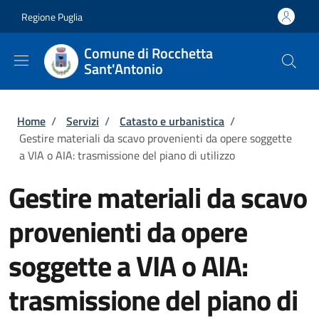
Salta al contenuto principale
Skip to footer content
Regione Puglia
Comune di Rocchetta
Sant'Antonio
Briciole di pane
Home
/
Servizi
/
Catasto e urbanistica
/
Gestire materiali da scavo provenienti da opere soggette
a VIA o AIA: trasmissione del piano di utilizzo
Gestire materiali da scavo
provenienti da opere
soggette a VIA o AIA:
trasmissione del piano di