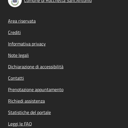
Comune di Rocchetta Sant'Antonio
Footer menu
Area riservata
Crediti
Informativa privacy
Note legali
Dichiarazione di accessibilità
Contatti
Prenotazione appuntamento
Richiedi assistenza
Statistiche del portale
Leggi le FAQ