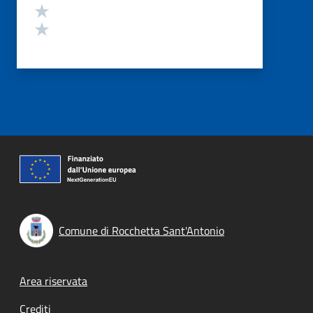
Valuta 2 stelle su 5
Valuta 1 stelle su 5
Comune di Rocchetta Sant'Antonio
Footer menu
Area riservata
Crediti