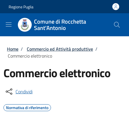
Salta al contenuto principale
Skip to footer content
Regione Puglia
Comune di Rocchetta
Sant'Antonio
Briciole di pane
Home
/
Commercio ed Attività produttive
/
Commercio elettronico
Commercio elettronico
Condividi
Normativa di riferimento