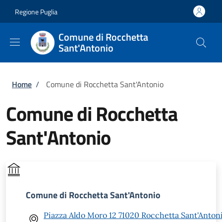
Salta al contenuto principale
Skip to footer content
Regione Puglia
Comune di Rocchetta
Sant'Antonio
Briciole di pane
Home
/
Comune di Rocchetta Sant'Antonio
Comune di Rocchetta
Sant'Antonio
Comune di Rocchetta Sant'Antonio
Piazza Aldo Moro 12 71020 Rocchetta Sant'Anton