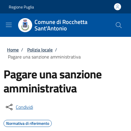
Salta al contenuto principale
Skip to footer content
Regione Puglia
Comune di Rocchetta
Sant'Antonio
Briciole di pane
Home
/
Polizia locale
/
Pagare una sanzione amministrativa
Pagare una sanzione
amministrativa
Condividi
Normativa di riferimento