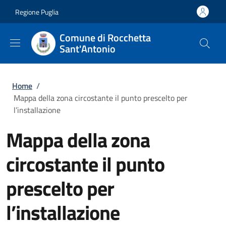
Salta al contenuto principale
Skip to footer content
Regione Puglia
Comune di Rocchetta
Sant'Antonio
Briciole di pane
Home
/
Mappa della zona circostante il punto prescelto per
l’installazione
Mappa della zona
circostante il punto
prescelto per
l’installazione