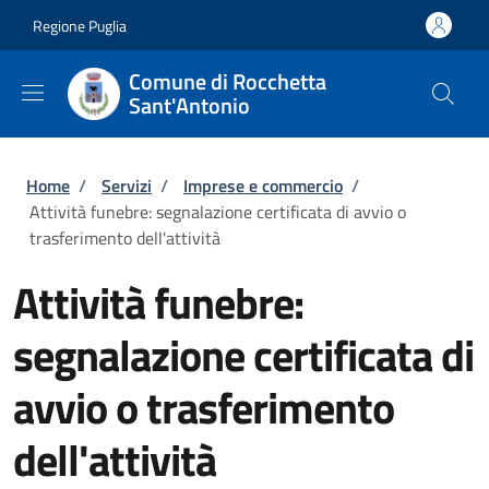
Salta al contenuto principale
Skip to footer content
Regione Puglia
Comune di Rocchetta
Sant'Antonio
Briciole di pane
Home
/
Servizi
/
Imprese e commercio
/
Attività funebre: segnalazione certificata di avvio o
trasferimento dell'attività
Attività funebre:
segnalazione certificata di
avvio o trasferimento
dell'attività