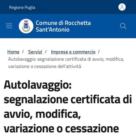
Salta al contenuto principale
Skip to footer content
Regione Puglia
Comune di Rocchetta
Sant'Antonio
Briciole di pane
Home
/
Servizi
/
Imprese e commercio
/
Autolavaggio: segnalazione certificata di avvio, modifica,
variazione o cessazione dell'attività
Autolavaggio:
segnalazione certificata di
avvio, modifica,
variazione o cessazione