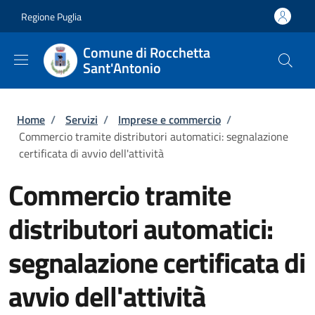
Salta al contenuto principale
Skip to footer content
Regione Puglia
Comune di Rocchetta
Sant'Antonio
Briciole di pane
Home
/
Servizi
/
Imprese e commercio
/
Commercio tramite distributori automatici: segnalazione
certificata di avvio dell'attività
Commercio tramite
distributori automatici:
segnalazione certificata di
avvio dell'attività