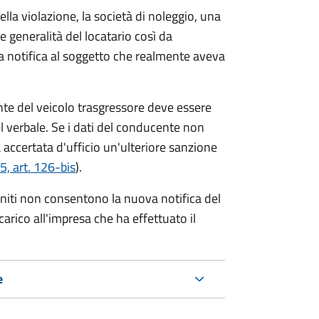
lla violazione, la società di noleggio, una
le generalità del locatario così da
va notifica al soggetto che realmente aveva
te del veicolo trasgressore deve essere
el verbale.
Se i dati del conducente non
 accertata d'ufficio un'ulteriore sanzione
5, art. 126-bis
).
forniti non consentono la nuova notifica del
 carico all'impresa che ha effettuato il
e