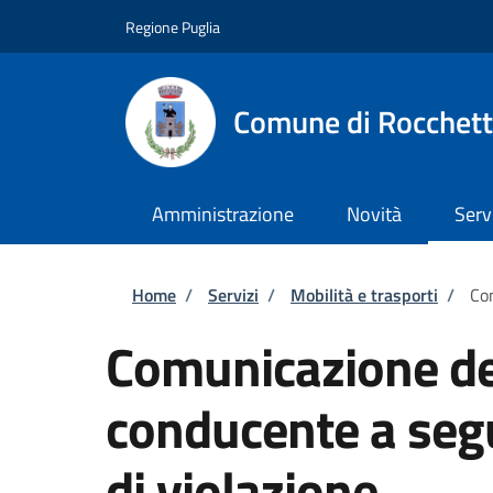
Salta al contenuto principale
Skip to footer content
Regione Puglia
Comune di Rocchett
Amministrazione
Novità
Serv
Briciole di pane
Home
/
Servizi
/
Mobilità e trasporti
/
Com
Comunicazione dei
conducente a seg
di violazione