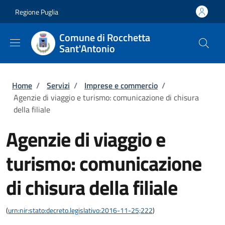
Salta al contenuto principale
Skip to footer content
Regione Puglia
Comune di Rocchetta
Sant'Antonio
Briciole di pane
Home
/
Servizi
/
Imprese e commercio
/
Agenzie di viaggio e turismo: comunicazione di chisura
della filiale
Agenzie di viaggio e
turismo: comunicazione
di chisura della filiale
(
urn:nir:stato:decreto.legislativo:2016-11-25;222
)