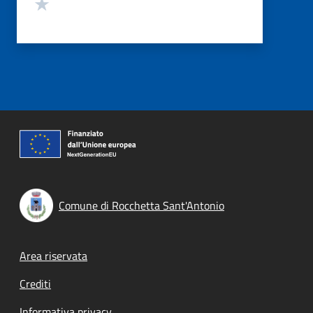
Valuta 1 stelle su 5
Comune di Rocchetta Sant'Antonio
Footer menu
Area riservata
Crediti
Informativa privacy