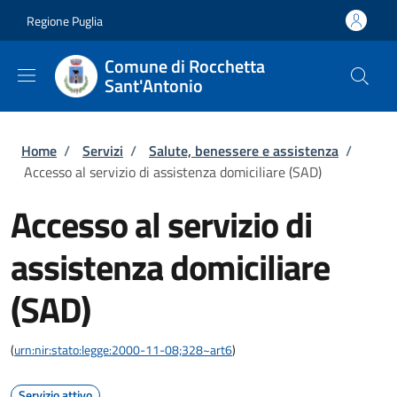
Salta al contenuto principale
Skip to footer content
Regione Puglia
Comune di Rocchetta
Sant'Antonio
Briciole di pane
Home
/
Servizi
/
Salute, benessere e assistenza
/
Accesso al servizio di assistenza domiciliare (SAD)
Accesso al servizio di
assistenza domiciliare
(SAD)
(
urn:nir:stato:legge:2000-11-08;328~art6
)
Servizio attivo