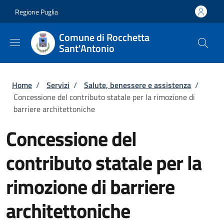
Salta al contenuto principale
Skip to footer content
Regione Puglia
Comune di Rocchetta
Sant'Antonio
Briciole di pane
Home
/
Servizi
/
Salute, benessere e assistenza
/
Concessione del contributo statale per la rimozione di
barriere architettoniche
Concessione del
contributo statale per la
rimozione di barriere
architettoniche