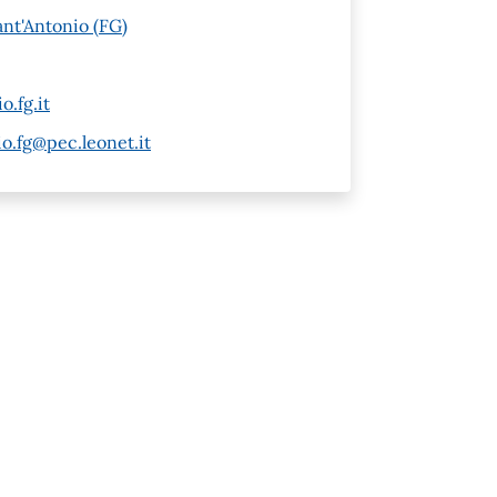
ant'Antonio (FG)
.fg.it
o.fg@pec.leonet.it