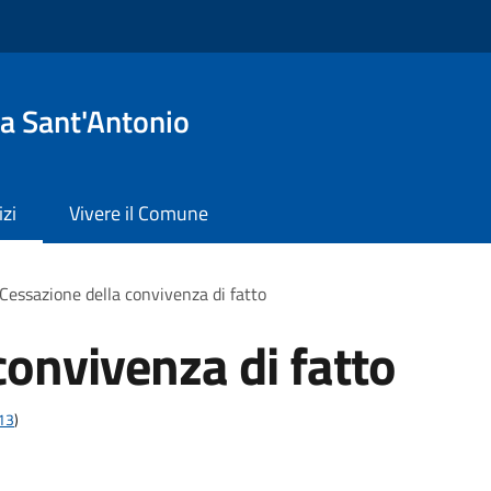
a Sant'Antonio
izi
Vivere il Comune
Cessazione della convivenza di fatto
convivenza di fatto
t13
)