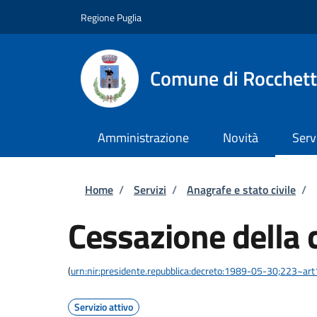
Salta al contenuto principale
Skip to footer content
Regione Puglia
Comune di Rocchett
Amministrazione
Novità
Serv
Briciole di pane
Home
/
Servizi
/
Anagrafe e stato civile
/
Cessazione della 
(
urn:nir:presidente.repubblica:decreto:1989-05-30;223~ar
Servizio attivo