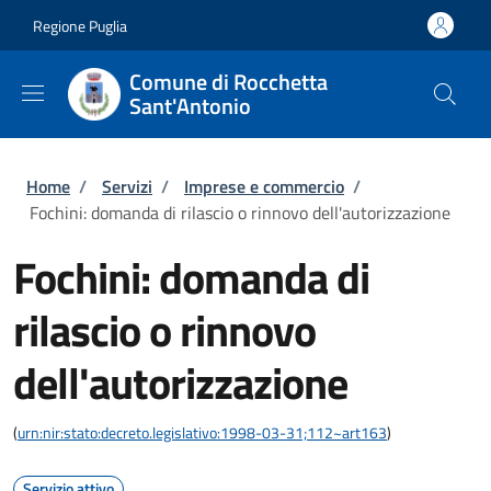
Salta al contenuto principale
Skip to footer content
Regione Puglia
Comune di Rocchetta
Sant'Antonio
Briciole di pane
Home
/
Servizi
/
Imprese e commercio
/
Fochini: domanda di rilascio o rinnovo dell'autorizzazione
Fochini: domanda di
rilascio o rinnovo
dell'autorizzazione
(
urn:nir:stato:decreto.legislativo:1998-03-31;112~art163
)
Servizio attivo