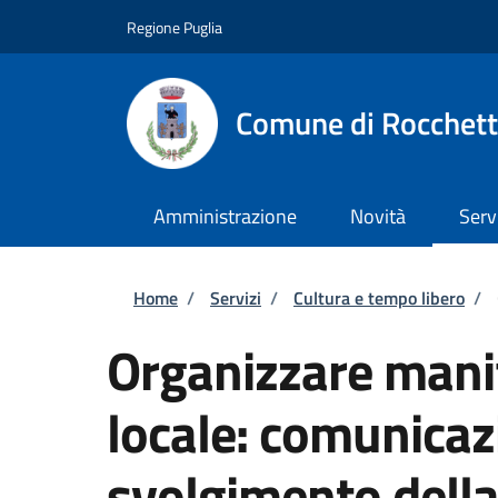
Salta al contenuto principale
Skip to footer content
Regione Puglia
Comune di Rocchett
Amministrazione
Novità
Serv
Briciole di pane
Home
/
Servizi
/
Cultura e tempo libero
/
Organizzare manif
locale: comunicaz
svolgimento dell