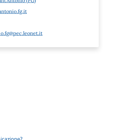
ant'Antonio (FG)
tonio.fg.it
o.fg@pec.leonet.it
nicazione?