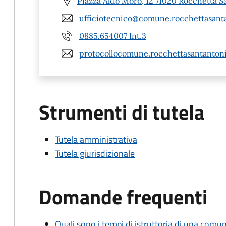
Piazza Aldo Moro, 12 71020 Rocchetta S
ufficiotecnico@comune.rocchettasantan
0885.654007 Int.3
protocollocomune.rocchettasantantoni
Strumenti di tutela
Tutela amministrativa
Tutela giurisdizionale
Domande frequenti
Quali sono i tempi di istruttoria di una comu