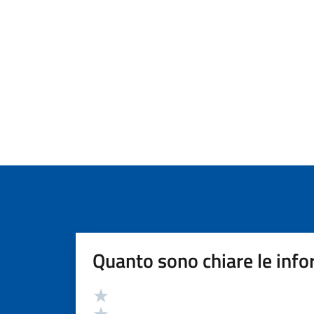
Quanto sono chiare le info
Valutazione
Valuta 5 stelle su 5
Valuta 4 stelle su 5