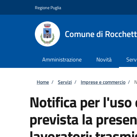
Salta al contenuto principale
Skip to footer content
Regione Puglia
Comune di Rocchett
Amministrazione
Novità
Serv
Briciole di pane
Home
/
Servizi
/
Imprese e commercio
/
N
Notifica per l'uso 
prevista la presenz
lavoratori: trasmi