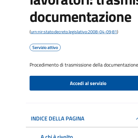
documentazione
(
urn:nir:stato:decreto.legislativo:2008-04-09;81
)
Servizio attivo
Procedimento di trasmissione della documentazion
Accedi al servizio
INDICE DELLA PAGINA
A chi è rivolto