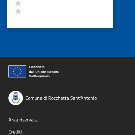
Valuta 2 stelle su 5
Valuta 1 stelle su 5
Comune di Rocchetta Sant'Antonio
Footer menu
Area riservata
Crediti