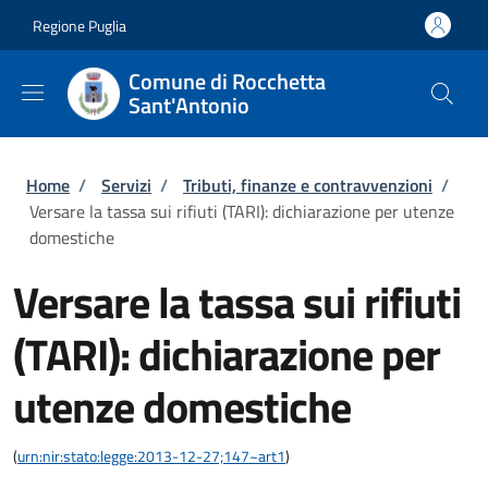
Salta al contenuto principale
Skip to footer content
Regione Puglia
Comune di Rocchetta
Sant'Antonio
Briciole di pane
Home
/
Servizi
/
Tributi, finanze e contravvenzioni
/
Versare la tassa sui rifiuti (TARI): dichiarazione per utenze
domestiche
Versare la tassa sui rifiuti
(TARI): dichiarazione per
utenze domestiche
(
urn:nir:stato:legge:2013-12-27;147~art1
)