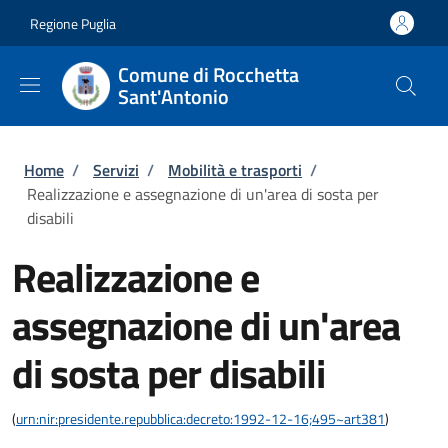
Salta al contenuto principale
Skip to footer content
Regione Puglia
Comune di Rocchetta
Sant'Antonio
Briciole di pane
Home
/
Servizi
/
Mobilità e trasporti
/
Realizzazione e assegnazione di un'area di sosta per
disabili
Realizzazione e
assegnazione di un'area
di sosta per disabili
(
urn:nir:presidente.repubblica:decreto:1992-12-16;495~art381
)