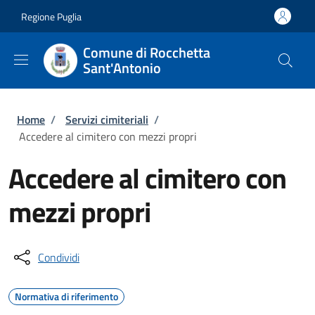
Salta al contenuto principale
Skip to footer content
Regione Puglia
Comune di Rocchetta
Sant'Antonio
Briciole di pane
Home
/
Servizi cimiteriali
/
Accedere al cimitero con mezzi propri
Accedere al cimitero con
mezzi propri
Condividi
Normativa di riferimento