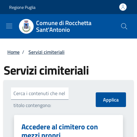
Salta al contenuto principale
Skip to footer content
Regione Puglia
Comune di Rocchetta
Sant'Antonio
Briciole di pane
Home
/
Servizi cimiteriali
Servizi cimiteriali
Cerca i contenuti che nel
titolo contengono:
Accedere al cimitero con
mezzi propri