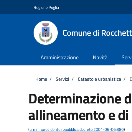
Salta al contenuto principale
Skip to footer content
Regione Puglia
Comune di Rocchett
Amministrazione
Novità
Serv
Briciole di pane
Home
/
Servizi
/
Catasto e urbanistica
/
D
Determinazione dei
allineamento e di
(
urn:nir:presidente.repubblica:decreto:2001-06-06;380
)