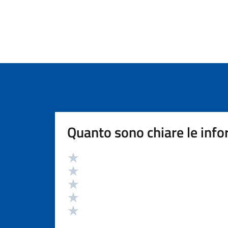
Quanto sono chiare le info
Valutazione
Valuta 5 stelle su 5
Valuta 4 stelle su 5
Valuta 3 stelle su 5
Valuta 2 stelle su 5
Valuta 1 stelle su 5