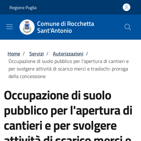
Salta al contenuto principale
Skip to footer content
Regione Puglia
Comune di Rocchetta
Sant'Antonio
Briciole di pane
Home
/
Servizi
/
Autorizzazioni
/
Occupazione di suolo pubblico per l'apertura di cantieri e
per svolgere attività di scarico merci e traslochi: proroga
della concessione
Occupazione di suolo
pubblico per l'apertura di
cantieri e per svolgere
attività di scarico merci e