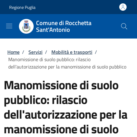
Salta al contenuto principale
Skip to footer content
Regione Puglia
Comune di Rocchetta
Sant'Antonio
Briciole di pane
Home
/
Servizi
/
Mobilità e trasporti
/
Manomissione di suolo pubblico: rilascio
dell'autorizzazione per la manomissione di suolo pubblico
Manomissione di suolo
pubblico: rilascio
dell'autorizzazione per la
manomissione di suolo